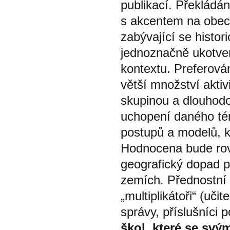
publikací. Překládán
s akcentem na obecn
zabývající se histo
jednoznačně ukotve
kontextu. Preferová
větší množství aktiv
skupinou a dlouhodo
uchopení daného tém
postupů a modelů, k
Hodnocena bude rovn
geografický dopad p
zemích. Přednostní 
„multiplikátoři“ (uči
správy, příslušníci p
škol, které se svý