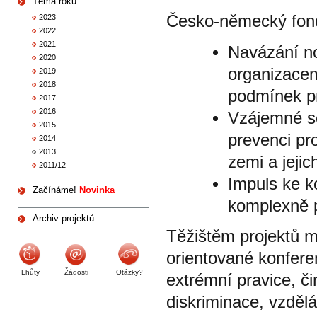
Téma roku
Česko-německý fond 
2023
2022
2021
Navázání n
2020
organizacem
2019
2018
podmínek pr
2017
2016
Vzájemné s
2015
prevenci pr
2014
2013
zemi a jejic
2011/12
Impuls ke ko
Začínáme!
Novinka
komplexně p
Archiv projektů
Těžištěm projektů m
orientované konfere
Lhůty
Žádosti
Otázky?
extrémní pravice, č
diskriminace, vzdělá