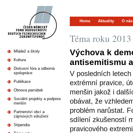
Home
Aktuality
O nás
Téma roku 2013
Výchova k demo
Mládež a školy
antisemitismu 
Kultura
Diskusní fóra a odborná
V posledních letech
spolupráce
extrémní pravice, út
Publikace
Obnova památek
menšin jakož i dalš
Sociální projekty a podpora
obávat, že vzhledem
menšin
problém narůstat. F
Partnerství obcí a
zájmových sdružení
sdílení zkušeností m
Stipendia
pravicového extremi