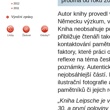
probíhá od roku 2
2012
2011
Autor knihy provedl
Výroční zprávy
Německu výzkum, v r
Kniha neobsahuje p
přibližuje čtenáři t
Lhůty
Žádosti
Otázky?
kontaktování pamětn
faktory, které práci
reflexe na téma čes
poznámky. Autentic
nejobsáhlejší částí
ilustrační fotografie
pamětníků či jejich r
„Kniha Leipsche je 
30. a první polovin