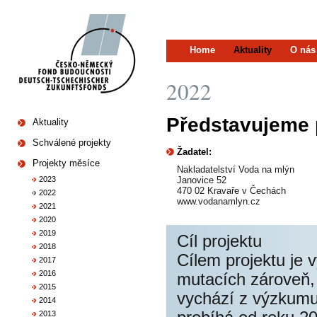
Home
Aktuality
O nás
2022
Představujeme 
Aktuality
Schválené projekty
Žadatel:
Projekty měsíce
Nakladatelství Voda na mlýn
2023
Janovice 52
470 02 Kravaře v Čechách
2022
www.vodanamlyn.cz
2021
2020
2019
Cíl projektu
2018
Cílem projektu je 
2017
2016
mutacích zároveň, 
2015
vychází z výzkumu 
2014
2013