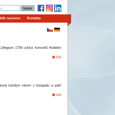
běti nacismu
Kontakty
Collegium 1704 cyklus koncertů Hudební
více
 koná každým rokem v listopadu a patří
více