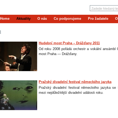
Home
Aktuality
O nás
Co podporujeme
Pro žadatele
O
1
Hudební most Praha – Drážďany 2011
Od roku 2008 pořádá orchestr a vokální ansámbl 
most Praha — Drážďany.
Pražský divadelní festival německého jazyka
Pražský divadelní festival německého jazyka se
mezi nejdůležitější divadelní události roku.