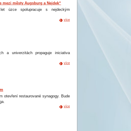
áce mezi městy Augsburg a Nejdek“
0 let úzce spolupracuje s nejdeckým
více
ch a univerzitách propaguje iniciativa
více
um
ím otevření restaurované synagogy. Bude
ga.
více