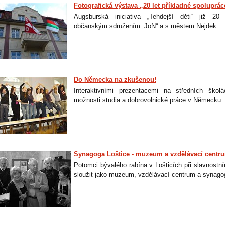
Fotografická výstava „20 let příkladné spolupr
Augsburská iniciativa „Tehdejší děti“ již 2
občanským sdružením „JoN“ a s městem Nejdek.
Do Německa na zkušenou!
Interaktivními prezentacemi na středních školá
možnosti studia a dobrovolnické práce v Německu.
Synagoga Loštice - muzeum a vzdělávací centr
Potomci bývalého rabína v Lošticích při slavnostn
sloužit jako muzeum, vzdělávací centrum a synago