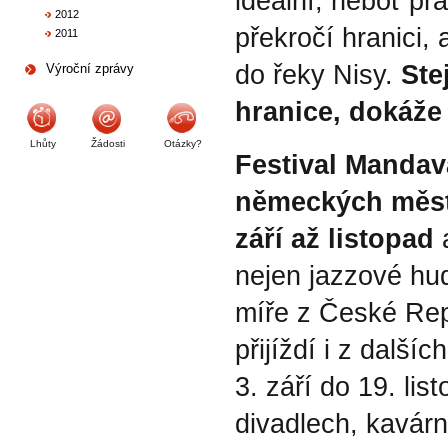
ideální, neboť pr
2012
překročí hranici
2011
do řeky Nisy. 
Ste
Výroční zprávy
hranice, dokáže 
Lhůty
Žádosti
Otázky?
Festival Mandav
německých měst
září až listopad 
nejen jazzové hud
míře z České Rep
přijíždí i z další
3. září do 19. li
divadlech, kavárn