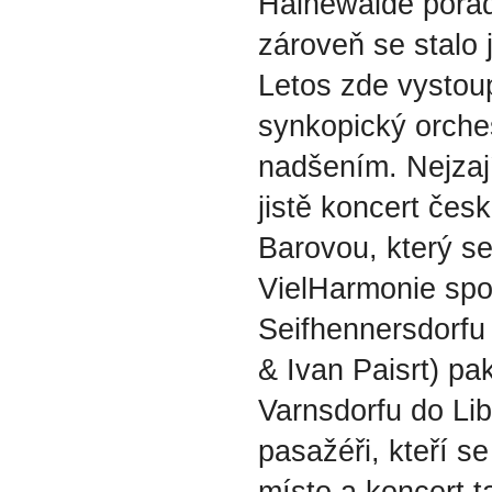
Hainewalde pořád
zároveň se stalo j
Letos zde vystoup
synkopický orches
nadšením. Nejzají
jistě koncert čes
Barovou, který se
VielHarmonie spol
Seifhennersdorfu
& Ivan Paisrt) pa
Varnsdorfu do Libe
pasažéři, kteří se