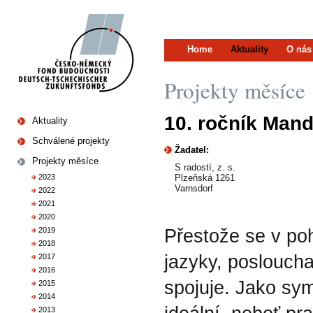
Home
Aktuality
O nás
Projekty měsíce
10. ročník Mand
Aktuality
Schválené projekty
Žadatel:
Projekty měsíce
S radostí, z. s.
2023
Plzeňská 1261
Varnsdorf
2022
2021
2020
2019
Přestože se v po
2018
jazyky, posloucha
2017
2016
spojuje. Jako sym
2015
2014
2013