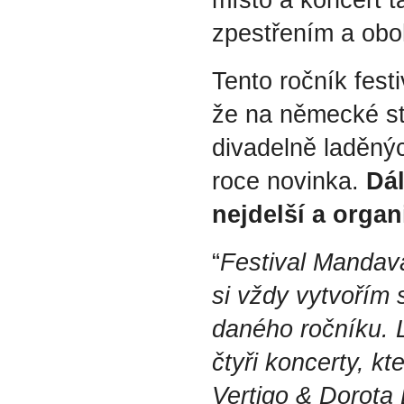
místo a koncert t
zpestřením a obo
Tento ročník festi
že na německé str
divadelně laděnýc
roce novinka. 
Dál
nejdelší a organ
“
Festival Mandava
si vždy vytvořím s
daného ročníku. L
čtyři koncerty, k
Vertigo & Dorota