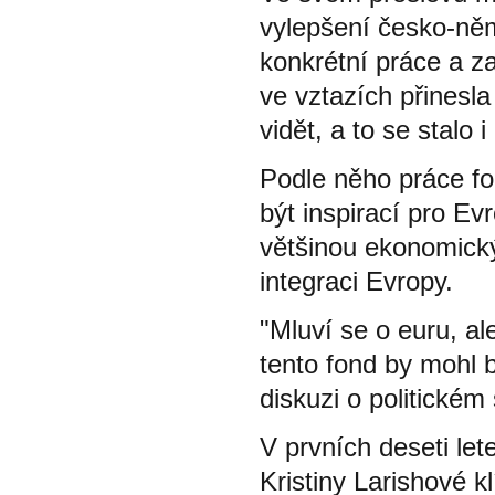
vylepšení česko-ně
konkrétní práce a z
ve vztazích přinesl
vidět, a to se stalo 
Podle něho práce fo
být inspirací pro Evr
většinou ekonomickýc
integraci Evropy.
"Mluví se o euru, a
tento fond by mohl b
diskuzi o politickém
V prvních deseti le
Kristiny Larishové 