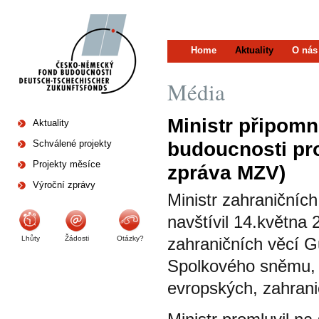
Home
Aktuality
O nás
Média
Ministr připom
Aktuality
budoucnosti pr
Schválené projekty
Projekty měsíce
zpráva MZV)
Výroční zprávy
Ministr zahraničníc
navštívil 14.května
Lhůty
Žádosti
Otázky?
zahraničních věcí G
Spolkového sněmu, Ú
evropských, zahranič