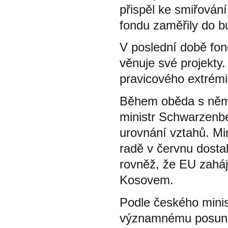
přispěl ke smiřování
fondu zaměřily do 
V poslední době fon
věnuje své projekty
pravicového extrémi
Během oběda s něm
ministr Schwarzenb
urovnání vztahů. Mi
radě v červnu dosta
rovněž, že EU zahájí
Kosovem.
Podle českého mini
významnému posunu v