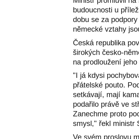
Ministr promluvil n
budoucnosti u přílež
dobu se za podpory 
německé vztahy jso
Česká republika po
širokých česko-něm
na prodloužení jeho 
"I já kdysi pochybo
přátelské pouto. Pod
setkávají, mají kam
podařilo právě ve st
Zanechme proto poc
smysl," řekl minist
Ve svém proslovu mi