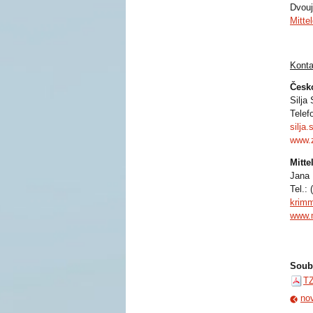
Dvouj
Mitte
Konta
Česk
Silja
Telef
silja
www.z
Mitte
Jana 
Tel.:
krimm
www.m
Soub
TZ
nov