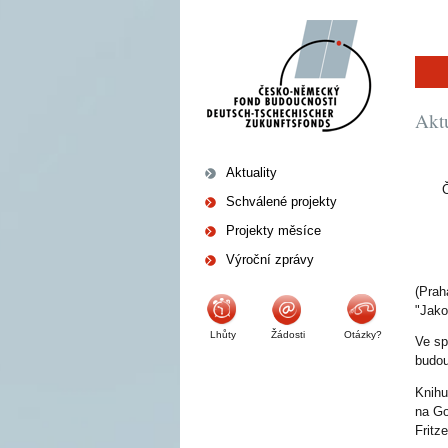
Aktu
Aktuality
Schválené projekty
Projekty měsíce
Výroční zprávy
(Prah
"Jako
Lhůty
Žádosti
Otázky?
Ve sp
budou
Knihu
na Go
Fritz