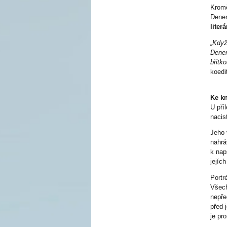
Kromě
Denem
liter
„Když
Denem
břitk
koedi
Ke kn
U pří
nacis
Jeho 
nahrá
k nap
jejíc
Portr
Všech
nepře
před 
je pr