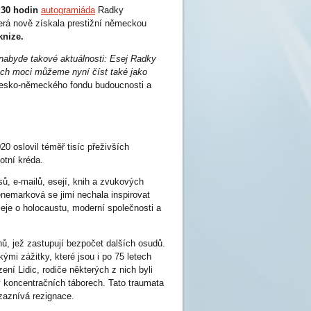
:30
hodin
autogramiáda
Radky
terá nově získala prestižní německou
knize.
y nabyde takové aktuálnosti: Esej Radky
ch moci můžeme nyní číst také jako
Česko-německého fondu budoucnosti a
0 oslovil téměř tisíc přeživších
otní kréda.
ů, e-mailů, esejí, knih a zvukových
nemarková se jimi nechala inspirovat
eje o holocaustu, moderní společnosti a
ěhů, jež zastupují bezpočet dalších osudů.
ými zážitky, které jsou i po 75 letech
ení Lidic, rodiče některých z nich byli
v koncentračních táborech. Tato traumata
zaznívá rezignace.