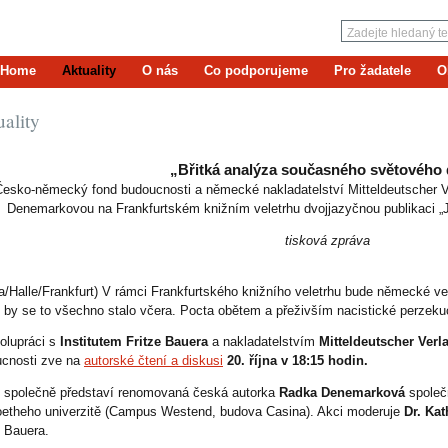
Home
Aktuality
O nás
Co podporujeme
Pro žadatele
O
ality
„Břitká analýza současného světového 
Česko-německý fond budoucnosti a německé nakladatelství Mitteldeutscher V
Denemarkovou na Frankfurtském knižním veletrhu dvojjazyčnou publikaci „J
tisková zpráva
a/Halle/Frankfurt) V rámci Frankfurtského knižního veletrhu bude německé ve
 by se to všechno stalo včera. Pocta obětem a přeživším nacistické perzeku
olupráci s
Institutem Fritze Bauera
a nakladatelstvím
Mitteldeutscher Ver
cnosti zve na
autorské čtení a diskusi
20. října v 18:15 hodin.
 společně představí renomovaná česká autorka
Radka Denemarková
společ
etheho univerzitě (Campus Westend, budova Casina). Akci moderuje
Dr. Ka
e Bauera.