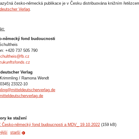
azyčná česko-německá publikace je v Česku distribuována knižním řetězc
ldeutscher Verlag
.
kt:
o-německý fond budoucnosti
 Schultheis
on: +420 737 505 790
.schultheis@fb.cz
ukunftsfonds.cz
ldeutscher Verlag
Krimmling / Ramona Wendt
 (0345) 23322-10
ling@mitteldeutscherverlag.de
itteldeutscherverlag.de
ory ke stažení
 Česko-německý fond budoucnosti a MDV_ 19.10.2022
(159 kB)
ější
starší