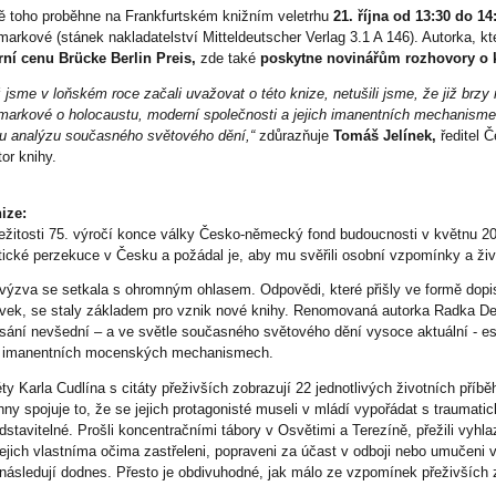
 toho proběhne na Frankfurtském knižním veletrhu
21. října od 13:30 do 14
arkové (stánek nakladatelství Mitteldeutscher Verlag 3.1 A 146). Autorka, k
ární cenu Brücke Berlin Preis,
zde také
poskytne novinářům rozhovory
o 
 jsme v loňském roce začali uvažovat o této knize, netušili jsme, že již brz
arkové o holocaustu, moderní společnosti a jejich imanentních mechanisme
ou analýzu současného světového dění,“
zdůrazňuje
Tomáš Jelínek
,
ředitel 
tor knihy.
ize:
ležitosti 75. výročí konce války Česko-německý fond budoucnosti v květnu 202
tické perzekuce v Česku a požádal je, aby mu svěřili osobní vzpomínky a živ
výzva se setkala s ohromným ohlasem. Odpovědi, které přišly ve formě dopis
vek, se staly základem pro vznik nové knihy. Renomovaná autorka Radka De
sání nevšední – a ve světle současného světového dění vysoce aktuální - es
h imanentních mocenských mechanismech.
éty Karla Cudlína s citáty přeživších zobrazují 22 jednotlivých životních příb
ny spojuje to, že se jejich protagonisté museli v mládí vypořádat s traumatick
dstavitelné. Prošli koncentračními tábory v Osvětimi a Terezíně, přežili vyhlaz
jejich vlastníma očima zastřeleni, popraveni za účast v odboji nebo umučeni 
onásledují dodnes. Přesto je obdivuhodné, jak málo ze vzpomínek přeživších 