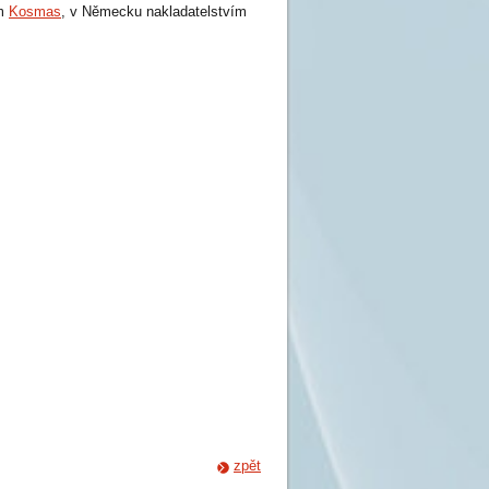
em
Kosmas
, v Německu nakladatelstvím
zpět