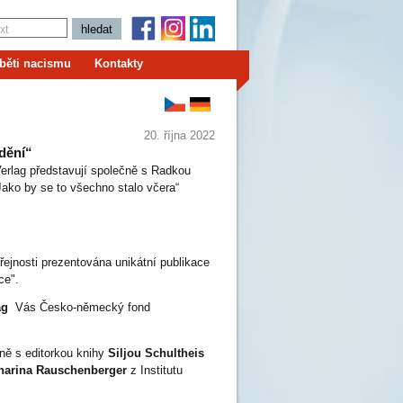
běti nacismu
Kontakty
20. října 2022
dění“
erlag představují společně s Radkou
ako by se to všechno stalo včera“
řejnosti prezentována unikátní publikace
ce".
lag
Vás Česko-německý fond
ně s editorkou knihy
Siljou Schultheis
tharina Rauschenberger
z Institutu