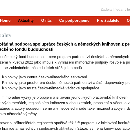
Home
Aktuality
O nás
Co podporujeme
Pro žadatele
O
ality
řádná podpora spolupráce českých a německých knihoven z pr
ckého fondu budoucnosti
-německý fond budoucnosti bere program partnerství českých a německých
zemí v květnu 2022 jako impuls k vyhlášení mimořádné podpory rozvoje a p
ti, se zohledněním následujících stěžejních bodů
Knihovny jako centra česko-německého setkávání
Knihovny jako prostor pro česko-německá partnerství a širší doprovodný p
Knihovny jako místa česko-německé vědecké spolupráce
 mimořádné výzvy je propojení a síťování jednotlivých pracovníků knihoven, 
tlivých menších, regionálních knihoven v obou zemích, propojení s vědou
eraturou a autory sousední země a v neposlední řadě také možnost zapojení da
esko-německé výměny.
hoven v příhraničních regionech spočívá těžiště programu v iniciování konkr
ě hranice a následných společných aktivitách (stáže, výměna know-how, autors