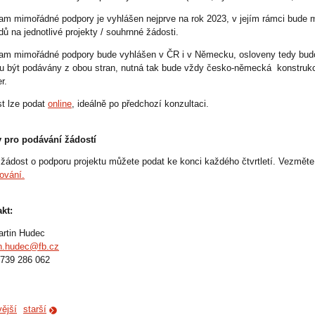
am mimořádné podpory je vyhlášen nejprve na rok 2023, v jejím rámci bude
dů na jednotlivé projekty / souhrnné žádosti.
am mimořádné podpory bude vyhlášen v ČR i v Německu, osloveny tedy budo
 být podávány z obou stran, nutná tak bude vždy česko-německá konstrukce
r.
t lze podat
online
, ideálně po předchozí konzultaci.
 pro podávání žádostí
žádost o podporu projektu můžete podat ke konci každého čtvrtletí. Vezmět
ování.
kt:
artin Hudec
n.hudec@fb.cz
739 286 062
ější
starší