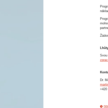
Progr
nákla
Progr
mohou
partne
Žádos
Lhůty
Svou 
zprac
Konta
Dr. M
marti
+420 
nov