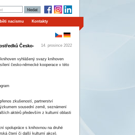
běti nacismu
Kontakty
ostředků Česko-
14. prosince 2022
 knihoven vyhlášený svazy knihoven
osílení česko-německé kooperace v této
rogram
přenos zkušeností, partnerství
 a výzkumem sousední země, seznámení
lších aktérů především z kulturní oblasti
étní spolupráce s knihovnou na druhé
ká čtení či další kulturní akce).