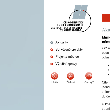
Aktu
Mimo
něme
Aktuality
Česko
Schválené projekty
obou 
Projekty měsíce
oblas
Výroční zprávy
Cílem
Lhůty
Žádosti
Otázky?
jedno
s lit
do č
U kni
stran