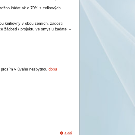
 možno žádat až o 70% z celkových
u knihovny v obou zemích, žádosti
 žádosti / projektu ve smyslu žadatel –
e prosím v úvahu nezbytnou
dobu
zpět