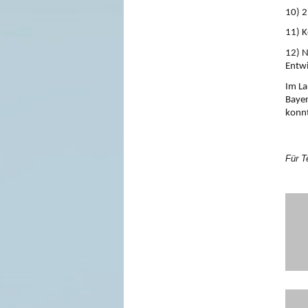
10) 2
11) K
12) N
Entw
Im La
Bayer
konnt
Für T