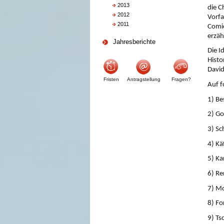
2013
die C
2012
Vorfa
2011
Comic
erzäh
Jahresberichte
Die I
Histo
David
Fristen
Antragstellung
Fragen?
Auf f
1) Be
2) Go
3) S
4) Kä
5) Ka
6) Re
7) M
8) Fo
9) Ts