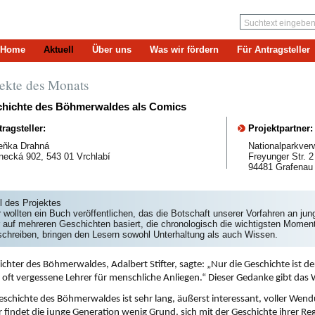
Home
Aktuell
Über uns
Was wir fördern
Für Antragsteller
jekte des Monats
hichte des Böhmerwaldes als Comics
ragsteller:
Projektpartner:
eňka Drahná
Nationalparkver
necká 902, 543 01 Vrchlabí
Freyunger Str. 2
94481 Grafenau
l des Projektes
 wollten ein Buch veröffentlichen, das die Botschaft unserer Vorfahren an ju
r auf mehreren Geschichten basiert, die chronologisch die wichtigsten Mom
schreiben, bringen den Lesern sowohl Unterhaltung als auch Wissen.
ichter des Böhmerwaldes, Adalbert Stifter, sagte: „Nur die Geschichte ist der
r oft vergessene Lehrer für menschliche Anliegen.“ Dieser Gedanke gibt das 
eschichte des Böhmerwaldes ist sehr lang, äußerst interessant, voller We
r findet die junge Generation wenig Grund, sich mit der Geschichte ihrer Re