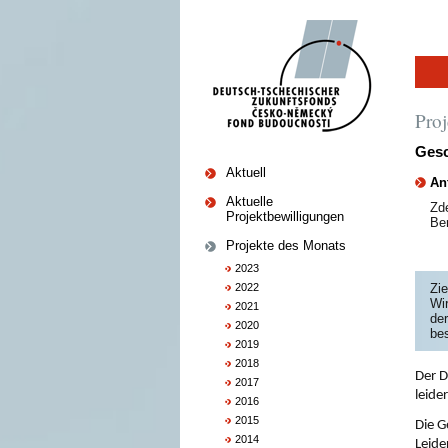
Pro
Gesc
Aktuell
Ant
Aktuelle
Zd
Projektbewilligungen
Be
Projekte des Monats
2023
2022
Zie
Wir
2021
de
2020
be
2019
2018
Der D
2017
leide
2016
2015
Die G
2014
Leide