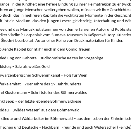
hance, in der Kindheit eine tiefere Bindung zu ihrer Heimatregion zu entwick
hren an junge Menschen weitergeben wollen, müssen wir ihre Geschichte auf
-Buch, das in mehreren Kapiteln die wichtigsten Momente in der Geschich
lt, ist ein Medium, das den jungen Lesern gleichzeitig Unterhaltung und Wis
dee und das Manuskript stammen von dem erfahrenen Autor und Publizisten
riker Vladimír Horpeniak vom Šumava-Museum in Kašperské Hory. Künstleri
 Škodný bearbeitet, Autor einer Reihe von Druckmaterialien für Kinder. 
olgende Kapitel könnt ihr euch in dem Comic  freuen:
siedlung von Gabreta – südböhmische Kelten im Vorgebirge
ldsteig – Salz als weißes Gold
chwarzenbergscher Schwemmkanal – Holz für Wien
ferkalamität – 70er Jahre des 19. Jahrhunderts
rel Klostermann – Schriftsteller des Böhmerwaldes
nkl Sepp – der letzte lebende Böhmerwaldriese
oldau – „wildes Wasser“ aus dem Böhmerwald
rstleute und Waldarbeiter im Böhmerwald – aus dem Leben der Einheimisc
chechen und Deutsche – Nachbarn, Freunde und auch Widersacher (Feinde