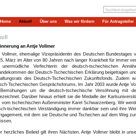
Home
Aktuell
Über uns
Was wir fördern
Für Antragsteller
uell
rinnerung an Antje Vollmer
e Vollmer, ehemalige Vizepräsidentin des Deutschen Bundestages v
5. März im Alter von 80 Jahren nach langer Krankheit für immer verl
 unermüdliche Verfechterin der deutsch-tschechischen Annä
andekommen der Deutsch-Tschechischen Erklärung beigetragen und w
altungsrats des Deutsch-Tschechischen Zukunftsfonds. Zudem wa
sch-Tschechischen Gesprächsforums. Im Jahr 2003 wurde Antje Voll
 Bemühungen um die deutsch-tschechische Versöhnung mit de
ezeichnet. Darüber hinaus erhielt sie die Medaille der Karlsuniversi
s vom tschechischen Außenminister Karel Schwarzenberg. Wir werden 
sch-tschechischen Verständigung immer dankbar sein und ihre Weit
Engagement, mit dem sie Deutsche und Tschechen auf dem Weg zum 
issen.
 herzliches Beileid gilt ihren Nächsten. Antje Vollmer bleibt in uns