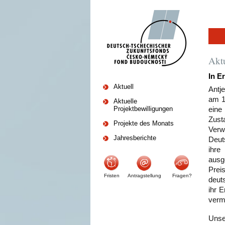
Akt
In E
Aktuell
Antj
am 1
Aktuelle
Projektbewilligungen
eine
Zust
Projekte des Monats
Verw
Jahresberichte
Deut
ihre
ausg
Prei
Fristen
Antragstellung
Fragen?
deut
ihr 
verm
Unser