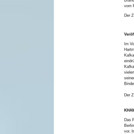
Brand
vom R
Der Z
Veröf
Im Vo
Hartm
Kafka
eindr
Kafka
viele
seine
Binde
Der Z
KHAM
Das P
Berli
vor. 