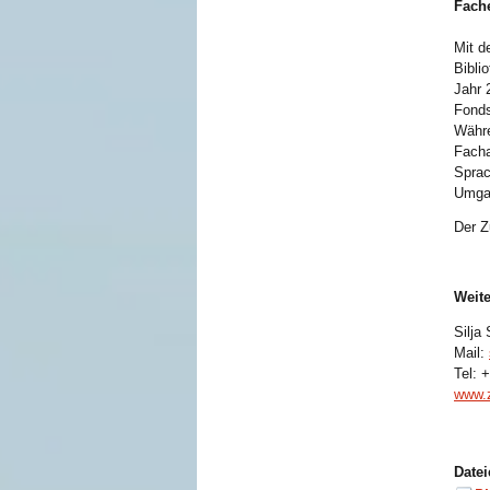
Fache
Mit d
Bibli
Jahr 
Fonds
Währe
Facha
Sprac
Umgan
Der Z
Weite
Silja
Mail:
Tel: 
www.z
Date