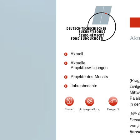
Akt
Aktuell
Aktuelle
Projektbewilligungen
Projekte des Monats
(Prag
Jahresberichte
zivil
Mittw
Palai
in de
Fristen
Antragstellung
Fragen?
„
Wir f
Pande
von j
Verwa