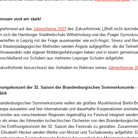
insam sind wir stark!
gnehmend auf das
Jahresthema 2023
des Zukunftsfonds („Bloß nicht durchdr
n sich die Hamburger Stadtteilschule Wilhelmsburg und das Prager Gymnáziu
ertreffen in Leipzig mit der Frage auseinander, wie sich Angst, Stress und Res
ls theaterpädagogischer Methoden werden Ängste aufgegriffen, die die Teiln
limawandels oder eigener Mobbingerfahrungen haben und in einem gemeinsam
anschließend vor Schülern aus mehreren Leipziger Schulen aufgeführt.
ukunftsfonds bezuschusst das Vorhaben im Rahmen seines
Jahresthemas 2
fnungskonzert der 32. Saison der Brandenburgischen Sommerkonzerte -
blik
randenburgischen Sommerkonzerte wollen als größtes Musikfestival Berlin-Br
ropa ausweiten und hier internationale und dauerhafte Kooperationen anstre
ünstler aus verschiedenen Regionen regelmäßig ins Festival integriert werden
n als eines der führenden tschechischen Orchester von den Brandenburgisc
liche Eröffnungskonzert der 32. Saison des Festivals zu gestalten. Zusammen m
 Elisabeth Hecker werden Werke von Mozart und Tschaikowsky aufgeführt. D