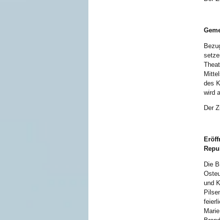
Geme
Bezu
setze
Theat
Mitte
des K
wird 
Der Z
Eröf
Repu
Die B
Osteu
und K
Pilse
feier
Marie