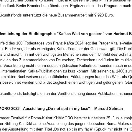
enburgischen Sommerkonzerte findet in Anwesenheit des Ministerpräsidenten
undfunk Berlin-Brandenburg übertragen. Ergänzend soll das Programm auch 
ukunftsfonds unterstützt die neue Zusammenarbeit mit 9.920 Euro.
fentlichung der Bildbiographie "Kafkas Welt von gestern" von Hartmut B
rfeld des 100. Todestages von Franz Kafka 2024 legt der Prager Vitalis-Verla
ut Binder vor, der als wichtigster Kafka-Forscher der Gegenwart gilt. Die Publ
s und macht ihn mit den wichtigsten Menschen aus dem Umfeld des Schriftst
ücklich das Zusammenleben von Deutschen, Tschechen und Juden im multikul
s Verankerung nicht nur im deutsch-jüdischen Kulturkreis, sondern auch in de
n internationalen Kafka-Publikationen zu kurz kommt. Mit seinen ca. 1400 zum 
n exakten Nachweisen und ausführlichen Erläuterungen kann das Werk als Q
r bezeichnet werden und bildet zugleich einen wichtigen und gelungenen "Sta
ukunftsfonds beteiligt sich an der Veröffentlichung dieser Publikation mit ein
ORO 2023 - Ausstellung „Do not spit in my face" – Mersud Selman
rager Festival für Roma-Kultur KHAMORO bereitet für seinen 25. Jubiläumsj
ner Stiftung Kai Dikhas eine Ausstellung des jungen deutschen Roma-Malers
In der Ausstellung mit dem Titel „Do not spit in my face“ (Spuck mir nicht ins G