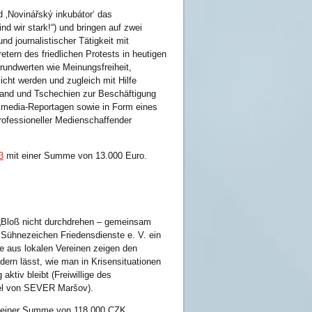
d ‚Novinářský inkubátor‘ das
d wir stark!“) und bringen auf zwei
d journalistischer Tätigkeit mit
tern des friedlichen Protests in heutigen
undwerten wie Meinungsfreiheit,
cht werden und zugleich mit Hilfe
hland und Tschechien zur Beschäftigung
imedia-Reportagen sowie in Form eines
rofessioneller Medienschaffender
3
mit einer Summe von 13.000 Euro.
(„Bloß nicht durchdrehen – gemeinsam
n Sühnezeichen Friedensdienste e. V. ein
e aus lokalen Vereinen zeigen den
rn lässt, wie man in Krisensituationen
aktiv bleibt (Freiwillige des
iel von SEVER Maršov).
 einer Summe von 118.000 CZK.