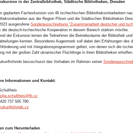
xkursion in der Zentralbibliothek, Städtische Bibliotheken, Dresden
er geplanten Fachexkursion von 46 tschechischen Bibliotheksmitarbeitern na
otheksmitarbeiter aus der Region Pilsen und die Städtischen Bibliotheken Dre
2023 ausgerufene
Sonderausschreibung
"Zusammenarbeit deutscher und tsch
 die deutsch-tschechische Kooperation in diesem Bereich stärken möchte.
nd der Exkursion lernen die Teilnehmer die Betriebsräume der Bibliothek und 
bteilungen kennen. Besonderes Augenmerk soll dabei den Erfahrungen des d
hförderung und mit Integrationsprogrammen gelten, von denen sich die tschec
g mit der großen Zahl ukrainischer Flüchtlinge in ihren Bibliotheken erhoffen
ukunftsfonds bezuschusst das Vorhaben im Rahmen seiner
Sonderausschrei
re Informationen und Kontakt:
 Schultheis
silja.schultheis@fb.cz
+420 737 505 790
ukunftsfonds.cz
ien zum Herunterladen