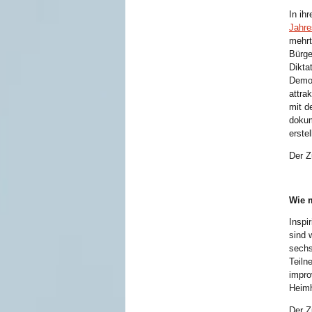
In ih
Jahr
mehrt
Bürge
Dikta
Demon
attra
mit d
dokum
erstel
Der Z
Wie m
Inspi
sind 
sechs
Teiln
impro
Heimh
Der Z