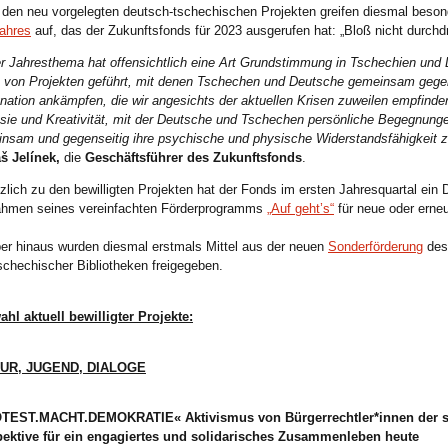
 den neu vorgelegten deutsch-tschechischen Projekten greifen diesmal besond
ahres
auf, das der Zukunftsfonds für 2023 ausgerufen hat: „Bloß nicht durchd
r Jahresthema hat offensichtlich eine Art Grundstimmung in Tschechien und 
 von Projekten geführt, mit denen Tschechen und Deutsche gemeinsam gegen 
nation ankämpfen, die wir angesichts der aktuellen Krisen zuweilen empfinde
sie und Kreativität, mit der Deutsche und Tschechen persönliche Begegnunge
nsam und gegenseitig ihre psychische und physische Widerstands
fähigkeit 
š Jelínek,
die
Geschäftsführer des Zukunftsfonds
.
zlich zu den bewilligten Projekten hat der Fonds im ersten Jahresquartal ein 
hmen seines vereinfachten Förderprogramms
„Auf geht’s“
für neue oder erneu
er hinaus wurden diesmal erstmals Mittel aus der neuen
Sonderförderung
des
schechischer Bibliotheken freigegeben.
hl aktuell bewilligter Projekte:
UR, JUGEND, DIALOGE
TEST.MACHT.DEMOKRATIE« Aktivismus von
Bürgerrechtler*innen der 
ektive für ein engagiertes und solidarisches Zusammenleben heute