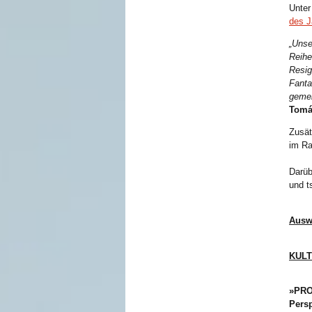
Unter
des J
„Unse
Reihe
Resig
Fanta
gemei
Tomá
Zusät
im Ra
Darüb
und t
Auswa
KULT
»PRO
Persp