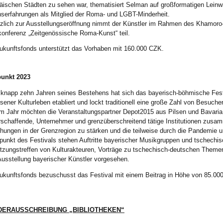
äischen Städten zu sehen war, thematisiert Selman auf großformatigen Lein
serfahrungen als Mitglied der Roma- und LGBT-Minderheit.
zlich zur Ausstellungseröffnung nimmt der Künstler im Rahmen des Khamoro-F
onferenz „Zeitgenössische Roma-Kunst“ teil.
ukunftsfonds unterstützt das Vorhaben mit 160.000 CZK.
punkt 2023
knapp zehn Jahren seines Bestehens hat sich das bayerisch-böhmische Festiv
lsener Kulturleben etabliert und lockt traditionell eine große Zahl von Besuch
m Jahr möchten die Veranstaltungspartner Depot2015 aus Pilsen und Bavar
rschaffende, Unternehmer und grenzüberschreitend tätige Institutionen zusa
hungen in der Grenzregion zu stärken und die teilweise durch die Pandemie 
lpunkt des Festivals stehen Auftritte bayerischer Musikgruppen und tschechis
tzungstreffen von Kulturakteuren, Vorträge zu tschechisch-deutschen Theme
Ausstellung bayerischer Künstler vorgesehen.
ukunftsfonds bezuschusst das Festival mit einem Beitrag in Höhe von 85.00
DERAUSSCHREIBUNG „BIBLIOTHEKEN“