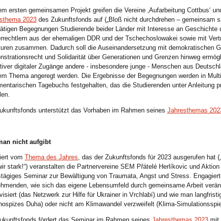
rem ersten gemeinsamen Projekt greifen die Vereine ‚Aufarbeitung Cottbus‘ un
esthema 2023
des Zukunftsfonds auf („Bloß nicht durchdrehen – gemeinsam sin
ätigen Begegnungen Studierende beider Länder mit Interesse an Geschichte un
rrechtlern aus der ehemaligen DDR und der Tschechoslowakei sowie mit Vertre
turen zusammen. Dadurch soll die Auseinandersetzung mit demokratischen Gr
strationsrecht und Solidarität über Generationen und Grenzen hinweg ermögli
ktiver digitaler Zugänge andere - insbesondere junge - Menschen aus Deutsc
em Thema angeregt werden. Die Ergebnisse der Begegnungen werden in Mult
entarischen Tagebuchs festgehalten, das die Studierenden unter Anleitung p
len.
ukunftsfonds unterstützt das Vorhaben im Rahmen seines
Jahresthemas 202
an nicht aufgibt
riert vom
Thema des Jahres
, das der Zukunftsfonds für 2023 ausgerufen hat 
wir stark!“) veranstalten die Partnervereine SEM Přátelé Herlíkovic und Aktio
tägiges Seminar zur Bewältigung von Traumata, Angst und Stress. Engagiert
ehmenden, wie sich das eigene Lebensumfeld durch gemeinsame Arbeit verände
visiert (das Netzwerk zur Hilfe für Ukrainer in Vrchlabí) und wie man langfristig 
ospizes Duha) oder nicht am Klimawandel verzweifelt (Klima-Simulationssp
ukunftsfonds fördert das Seminar im Rahmen seines
Jahresthemas 2023
mit