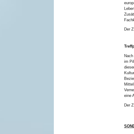
europ
Leben
Zusät
Fachk
Der Z
Treff
Nach 
im Pi
diese
Kultu
Bezie
Mitte
Verne
eine 
Der Z
SON