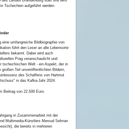
 des Landes Brandenburg statt und wird
in Tschechien aufgeführt werden.
inder
g eine umfangreiche Bildbiographie von
ikation führt den Leser an alle Lebensorte
ellers bekannt. Dabei wird auch
turellen Prag veranschaulicht und
r tschechischen Welt - ein Aspekt, der in
großen Teil unveröffentlichten Bildern,
uintessenz des Schaffens von Hartmut
rtschuss" in das Kafka-Jahr 2024.
em Beitrag von 22.500 Euro.
ahrgang in Zusammenarbeit mit der
 und Multimedia-Künstlers Mersud Selman
esicht), die bereits in mehreren