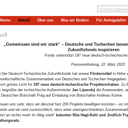
Home
Aktuell
Über uns
Was wir fördern
Für Antragsteller
uell
„Gemeinsam sind wir stark“ – Deutsche und Tschechen lasse
Zukunftsfonds inspirieren
Fonds unterstützt 197 neue deutsch-tschechische
Pressemitteilung, 22. März 2023
) Der Deutsch-Tschechische Zukunftsfonds hat erneut
Fördermittel
in Höhe 
gesellschaftliche Zusammenarbeit von Deutschen und Tschechen freigegeben
och grünes Licht für
197 neue deutsch-tschechische Projektvorhaben
. Zu 
s begrüßte der tschechische Außenminister
Jan Lipavský
die Anwesenden, am
r Deutschen Botschaft Prag auf Einladung von Botschafter Andreas Künne.
reuen uns sehr, dass wir diesmal fast 200 Projekte bewilligen konnten – es is
mie und wir sind zuversichtlich, dass einer uneingeschränkten Zusammena
etzt an nichts mehr im Weg steht
“
betonten Rita Hagl-Kehl und Jindřich Fr
ltungsrats.