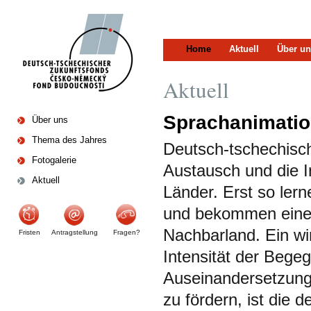
Home
Aktuell
Über un
Aktuell
Sprachanimation
Über uns
Thema des Jahres
Deutsch-tschechisc
Fotogalerie
Austausch und die I
Aktuell
Länder. Erst so ler
und bekommen einen
Nachbarland. Ein w
Fristen
Antragstellung
Fragen?
Intensität der Bege
Auseinandersetzung
zu fördern, ist die