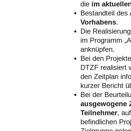
die
im aktuelle
Bestandteil des 
Vorhabens
.
Die Realisierung
im Programm „Au
anknüpfen.
Bei den Projekt
DTZF realisiert
den Zeitplan inf
kurzer Bericht ü
Bei der Beurteil
ausgewogene Z
Teilnehmer
, au
befindlichen Pro
Zielgruppe geleg