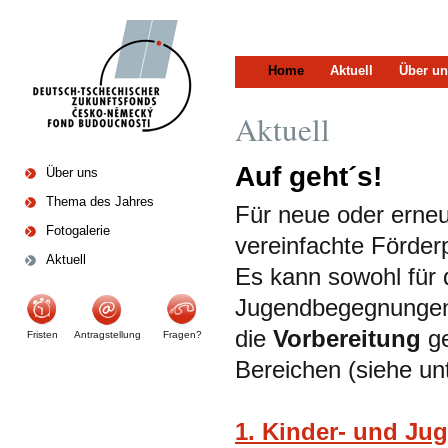
Home
Aktuell
Über un
Aktuell
Auf geht´s!
Über uns
Thema des Jahres
Für neue oder erneu
Fotogalerie
vereinfachte Förder
Aktuell
Es kann sowohl für 
Jugendbegegnungen
die
Vorbereitung
g
Fristen
Antragstellung
Fragen?
Bereichen (siehe un
1. Kinder- und J