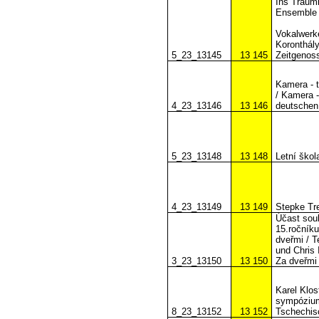
Ins Traum
Ensemble 
Vokalwerk
Koronthály
5_23_13145
13 145
Zeitgenos
Kamera - 
/ Kamera -
4_23_13146
13 146
deutschen
5_23_13148
13 148
Letní ško
4_23_13149
13 149
Stepke Tre
Účast soub
15.ročníku
dveřmi / 
und Chris 
3_23_13150
13 150
Za dveřmi
Karel Klo
sympózium
8_23_13152
13 152
Tschechi