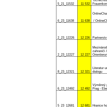
Tschechosl
5_21_11532
11 532
Frauenkon
OnlineCha
6_23_11638
11 638
/ OnlineC
2_23_12226
12 226
Partnerstv
Mezinárod
zahraničí 
2_23_12227
12 227
Orientieru
Literatur 
8_23_12321
12 321
dialogu
Výměnný p
6_23_12492
12 492
Prag - Ebe
5_23_12681
12 681
Hranice ho