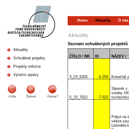
Home
Aktuality
O nás
Aktuality
Seznam schválených projektů
Aktuality
ČÍSLO / NR.
ID
NÁZEV /
Schválené projekty
Projekty měsíce
Výroční zprávy
3_23_6255
6 255
Konečně z
Sborník z
vztahy 19
Lhůty
Žádosti
Otázky?
5_23_7022
7 022
tschechis
Pobyt na i
vitěze so
Litoměřicí