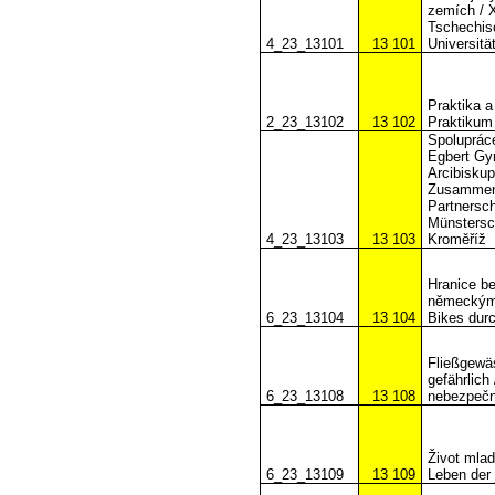
zemích / X
Tschechis
4_23_13101
13 101
Universit
Praktika 
2_23_13102
13 102
Praktikum
Spolupráce
Egbert Gy
Arcibisku
Zusammenar
Partnersc
Münstersc
4_23_13103
13 103
Kroměříž
Hranice be
německým 
6_23_13104
13 104
Bikes dur
Fließgewäs
gefährlich
6_23_13108
13 108
nebezpeč
Život mla
6_23_13109
13 109
Leben der 