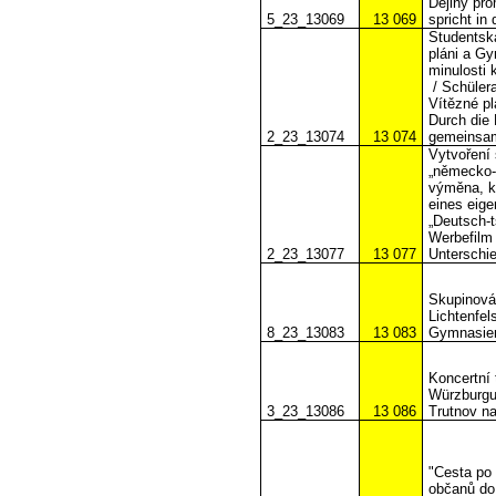
Dějiny pro
5_23_13069
13 069
spricht in 
Studentsk
pláni a G
minulosti 
/ Schüle
Vítězné p
Durch die 
2_23_13074
13 074
gemeinsam
Vytvoření
„německo-č
výměna, ku
eines eig
„Deutsch-t
Werbefilm 
2_23_13077
13 077
Unterschi
Skupinová
Lichtenfel
8_23_13083
13 083
Gymnasien
Koncertní
Würzburgu
3_23_13086
13 086
Trutnov n
"Cesta po
občanů do