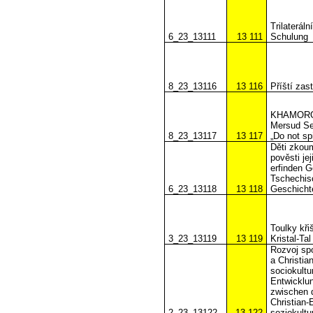
Trilateráln
6_23_13111
13 111
Schulung
8_23_13116
13 116
Příští zas
KHAMORO 2
Mersud S
8_23_13117
13 117
„Do not sp
Děti zkoum
pověsti jej
erfinden G
Tschechisc
6_23_13118
13 118
Geschichte
Toulky kř
3_23_13119
13 119
Kristal-Tal
Rozvoj spo
a Christia
sociokultu
Entwicklu
zwischen 
Christian-
2_23_13122
13 122
soziokultu