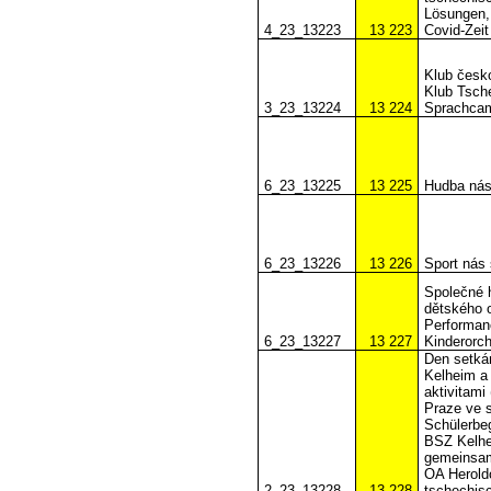
Lösungen, 
4_23_13223
13 223
Covid-Zeit
Klub česk
Klub Tsch
3_23_13224
13 224
Sprachca
6_23_13225
13 225
Hudba nás 
6_23_13226
13 226
Sport nás 
Společné 
dětského 
Performan
6_23_13227
13 227
Kinderorch
Den setká
Kelheim a
aktivitam
Praze ve 
Schülerbe
BSZ Kelhe
gemeinsam
OA Heroldo
2_23_13228
13 228
tschechis