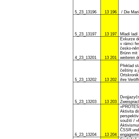
5_23_13196
13 196
/ Die Mari
5_23_13197
13 197
Mladí ladí
Exkurze do
v rámci fe
česko-něm
Brünn mit
4_23_13201
13 201
weiteren 
Překlad s
češtiny a 
Ortskroni
5_23_13202
13 202
ihre Veröf
Dvojjazyčn
5_23_13203
13 203
Zweisprach
»PROTES
Aktivita 
perspektiv
soužití 
Aktivismus
ČSSR und 
6_23_13204
13 204
engagiert