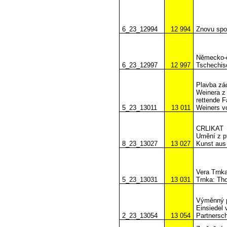
6_23_12994
12 994
Znovu spo
Německo-č
6_23_12997
12 997
Tschechisc
Plavba zác
Weinera z 
rettende F
5_23_13011
13 011
Weiners v
CRLIKAT
Umění z p
8_23_13027
13 027
Kunst aus 
Vera Trnka
5_23_13031
13 031
Trnka: Th
Výměnný p
Einsiedel 
2_23_13054
13 054
Partnersc