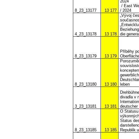
2024
/ East W
8_23_13177
13 177
/ 2024
„Vývoj če
současnost
„Entwickl
Beziehung
4_23_13178
13 178
die gener
Příběhy p
8_23_13179
13 179
Oberfläch
Porozuměn
souvislos
konceptem
gewerblic
Deutschlan
8_23_13180
13 180
leben
Drehbühne
divadla v
Internatio
3_23_13181
13 181
deutscher
O Statusu
výkonných
Status des
darstellen
8_23_13185
13 185
Republik u