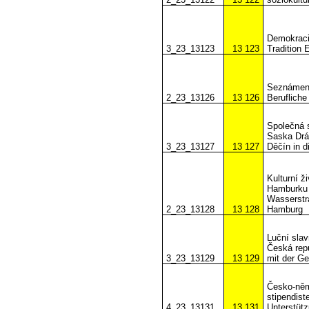
Demokracie
3_23_13123
13 123
Tradition 
Seznámení
2_23_13126
13 126
Berufliche
Společná s
Saska Drá
3_23_13127
13 127
Děčín in 
Kulturní ž
Hamburku /
Wasserstr
2_23_13128
13 128
Hamburg
Luční slav
Česká rep
3_23_13129
13 129
mit der G
Česko-něme
stipendist
4_23_13131
13 131
Unterstütz