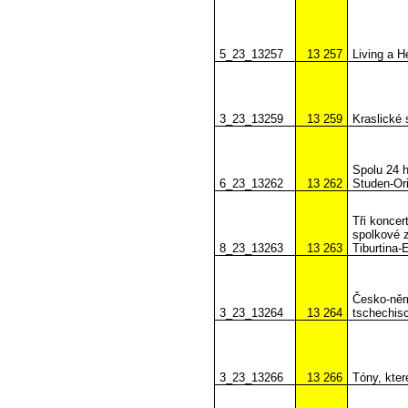
5_23_13257
13 257
Living a H
3_23_13259
13 259
Kraslické 
Spolu 24 
6_23_13262
13 262
Studen-Ori
Tři koncer
spolkové z
8_23_13263
13 263
Tiburtina
Česko-něm
3_23_13264
13 264
tschechis
3_23_13266
13 266
Tóny, kter