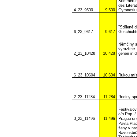
Sommeruniv
des Liter
4_23_9500
9 500
Gymnasium
"Sdílené d
6_23_9617
9 617
Geschicht
Němčiny s
vyrazíme. 
2_23_10428
10 428
gehen in d
6_23_10604
10 604
Rukou mís
2_23_11284
11 284
Rodiny spo
Festivalov
c/o Pop
/
3_23_11496
11 496
Prague un
Pavla Plac
ženy v na
Ravensbrüc