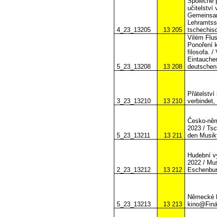
Společně p
učitelství
Gemeinsam
Lehramtsst
4_23_13205
13 205
tschechis
Vilém Flus
Ponoření 
filosofa. 
Eintauchen
5_23_13208
13 208
deutschen
Přátelství
3_23_13210
13 210
verbindet,
Česko-něm
2023 / Ts
5_23_13211
13 211
den Musik
Hudební v
2022 / Mu
2_23_13212
13 212
Eschenbur
Německé k
5_23_13213
13 213
kino@Finá