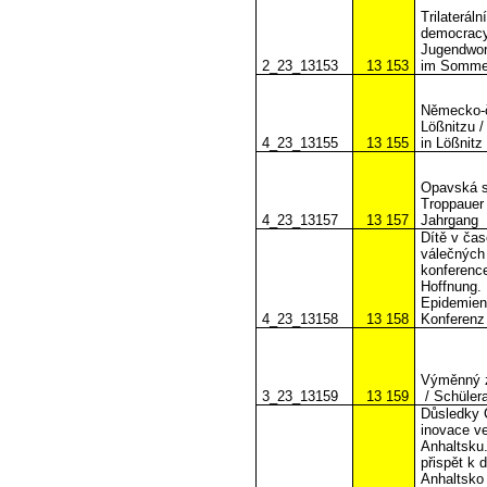
Trilaterál
democracy,
Jugendwor
2_23_13153
13 153
im Somme
Německo-č
Lößnitzu 
4_23_13155
13 155
in Lößnitz
Opavská so
Troppauer 
4_23_13157
13 157
Jahrgang
Dítě v čas
válečných 
konferenc
Hoffnung. 
Epidemien 
4_23_13158
13 158
Konferenz
Výměnný z
3_23_13159
13 159
/ Schüler
Důsledky C
inovace ve
Anhaltsku
přispět k 
Anhaltsko 