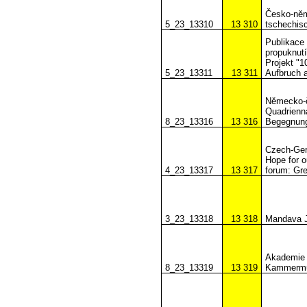
Česko-něm
5_23_13310
13 310
tschechis
Publikace 
propuknutí
Projekt "
5_23_13311
13 311
Aufbruch 
Německo-č
Quadrienn
8_23_13316
13 316
Begegnung
Czech-Germ
Hope for o
4_23_13317
13 317
forum: Gre
3_23_13318
13 318
Mandava J
Akademie 
8_23_13319
13 319
Kammermu