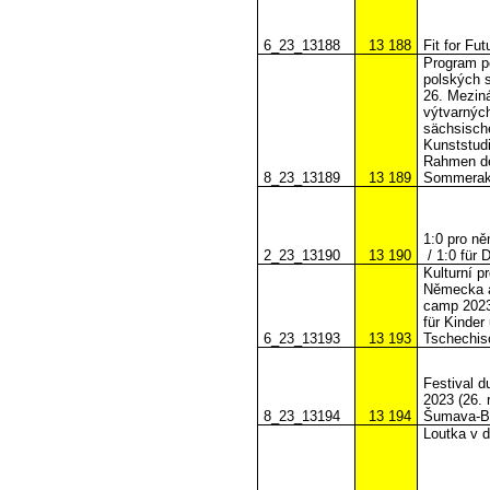
6_23_13188
13 188
Fit for Fut
Program p
polských 
26. Mezin
výtvarnýc
sächsisch
Kunststudi
Rahmen der
8_23_13189
13 189
Sommeraka
1:0 pro n
2_23_13190
13 190
/ 1:0 für
Kulturní p
Německa a
camp 2023
für Kinder
6_23_13193
13 193
Tschechis
Festival 
2023 (26. 
8_23_13194
13 194
Šumava-Ba
Loutka v d