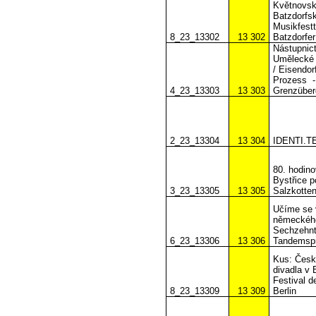
Květnovské
Batzdorfs
Musikfest
8_23_13302
13 302
Batzdorfer
Nástupnict
Umělecké 
/ Eisendor
Prozess
4_23_13303
13 303
Grenzüber
2_23_13304
13 304
IDENTI.T
80. hodino
Bystřice p
3_23_13305
13 305
Salzkotten
Učíme se v
německého
Sechzehnt
6_23_13306
13 306
Tandemspr
Kus: Česk
divadla v 
Festival d
8_23_13309
13 309
Berlin