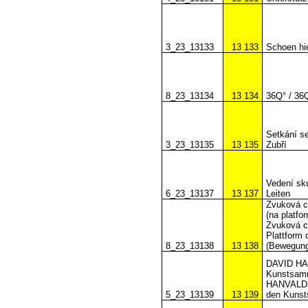
3_23_13133
13 133
Schoen hie
8_23_13134
13 134
36Q° / 36
Setkání se
3_23_13135
13 135
Zubří
Vedení sk
6_23_13137
13 137
Leiten
Zvuková ci
(na platfo
Zvuková cit
Plattform 
8_23_13138
13 138
(Bewegung
DAVID HAN
Kunstsamm
HANVALD, 
5_23_13139
13 139
den Kuns