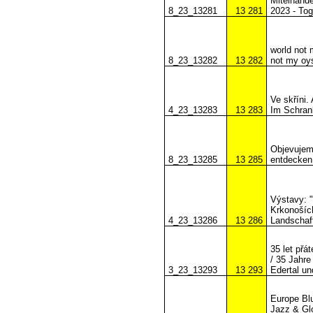
Miteinande
8_23_13281
13 281
2023 - Tog
world not 
8_23_13282
13 282
not my oys
Ve skříni.
4_23_13283
13 283
Im Schran
Objevujeme
8_23_13285
13 285
entdecken
Výstavy: "
Krkonoších
4_23_13286
13 286
Landschaf
35 let přá
/ 35 Jahr
3_23_13293
13 293
Edertal u
Europe Blu
Jazz & Glo