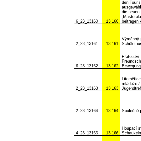
den Touri
ausgewähl
die neuen 
„Masterpl
6_23_13160
13 160
beitragen 
Výměnný p
2_23_13161
13 161
Schülerau
Přátelství
Freundsch
6_23_13162
13 162
Bewegung
Litoměřice
mládeže / 
2_23_13163
13 163
Jugendtref
2_23_13164
13 164
Společně j
Houpací s
4_23_13166
13 166
Schaukeln