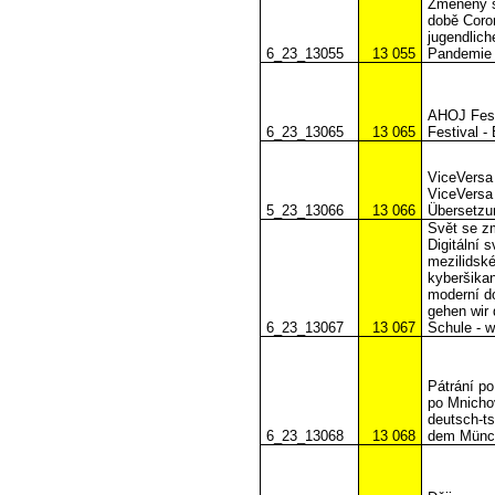
Změněný sv
době Coro
jugendlich
6_23_13055
13 055
Pandemie
AHOJ Festi
6_23_13065
13 065
Festival -
ViceVersa
ViceVersa
5_23_13066
13 066
Übersetzu
Svět se z
Digitální 
mezilidské
kyberšikan
moderní d
gehen wir 
6_23_13067
13 067
Schule - 
Pátrání po
po Mnicho
deutsch-t
6_23_13068
13 068
dem Münc