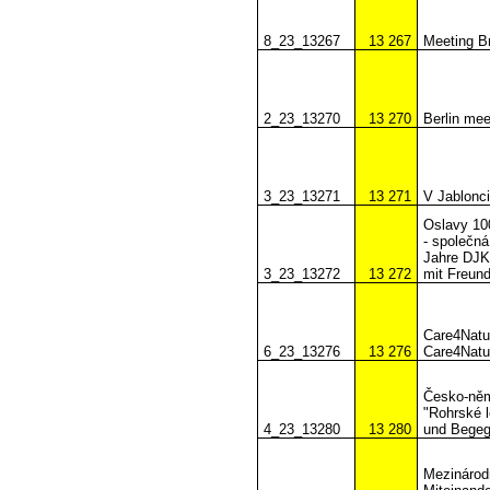
8_23_13267
13 267
Meeting B
2_23_13270
13 270
Berlin mee
3_23_13271
13 271
V Jablonci
Oslavy 100
- společná
Jahre DJK
3_23_13272
13 272
mit Freun
Care4Nature
6_23_13276
13 276
Care4Nature
Česko-něm
"Rohrské l
4_23_13280
13 280
und Bege
Mezinárodn