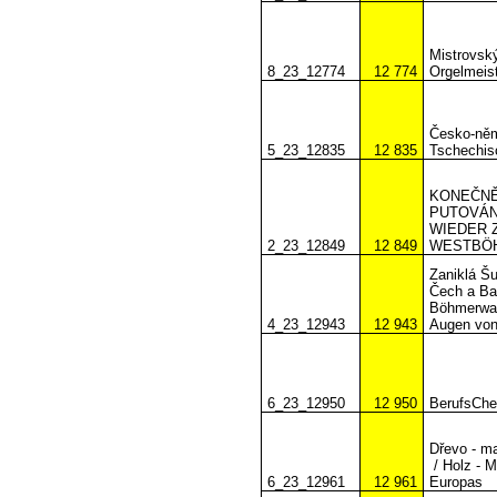
Mistrovský
8_23_12774
12 774
Orgelmeist
Česko-něm
5_23_12835
12 835
Tschechis
KONEČNĚ
PUTOVÁN
WIEDER 
2_23_12849
12 849
WESTBÖ
Zaniklá Šu
Čech a Ba
Böhmerwal
4_23_12943
12 943
Augen von
6_23_12950
12 950
BerufsChe
Dřevo - ma
/ Holz - M
6_23_12961
12 961
Europas