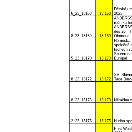
Dětské um
6_23_13168
13 168
2023
ANDERSSEI
ročníku f
ANDERSSEI
des 26. T
8_23_13169
13 169
Olomouc
Německá, 
společné e
tschechisc
Spuren de
5_23_13170
13 170
Europa!
XV. Slavno
8_23_13172
13 172
Tage Baro
8_23_13173
13 173
Němčina ná
2_23_13175
13 175
Hudba spoj
East West