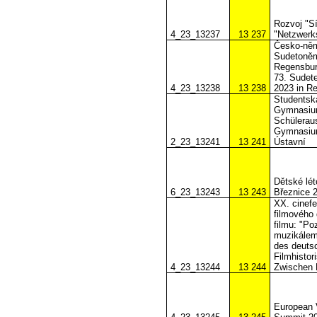
Rozvoj "Sí
4_23_13237
13 237
"Netzwerks
Česko-něme
Sudetoněm
Regensbur
73. Sudet
4_23_13238
13 238
2023 in R
Studentsk
Gymnasium
Schülerau
Gymnasium
2_23_13241
13 241
Ústavní
Dětské lét
6_23_13243
13 243
Březnice 
XX. cinefe
filmového 
filmu: "Po
muzikálem"
des deutsc
Filmhistor
4_23_13244
13 244
Zwischen 
European 