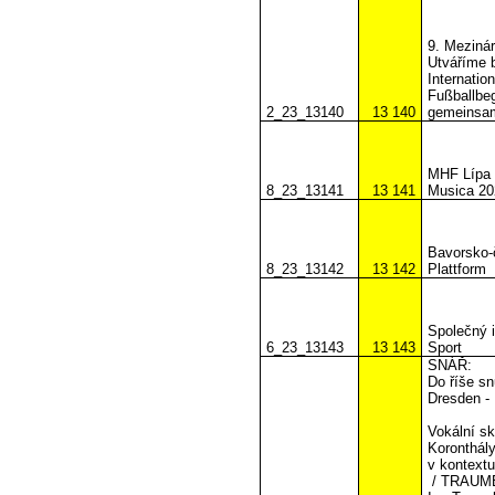
9. Mezinár
Utváříme 
Internation
Fußballbeg
2_23_13140
13 140
gemeinsam 
MHF Lípa M
8_23_13141
13 141
Musica 202
Bavorsko-
8_23_13142
13 142
Plattform
Společný i
6_23_13143
13 143
Sport
SNÁŘ:
Do říše s
Dresden -
Vokální s
Koronthál
v kontextu
/ TRAUM