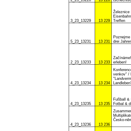
Železnice s
Eisenbahn 
3_23_13229
13 229
Treffen
Poznejme s
5_23_13231
13 231
drei Jahre
Začínáme! 
2_23_13233
13 233
erleben!
Konferenc
venkov" / 
"Landverm
4_23_13234
13 234
Landleben
Fußball & 
4_23_13235
13 235
Fotbal & d
Zusammen 
Multiplika
Česko-něm
4_23_13236
13 236