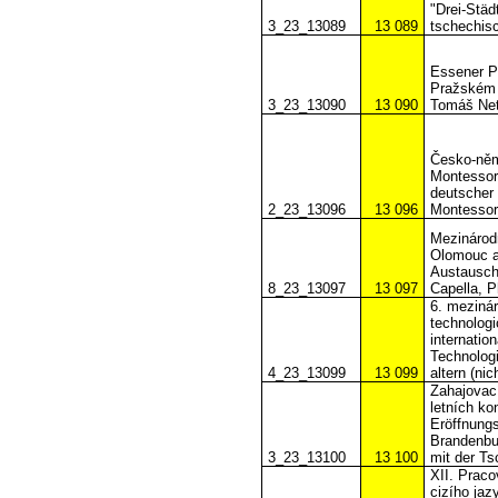
"Drei-Städ
3_23_13089
13 089
tschechisc
Essener P
Pražském 
3_23_13090
13 090
Tomáš Neto
Česko-něm
Montessori
deutscher
2_23_13096
13 096
Montessori
Mezinárod
Olomouc a 
Austausch
8_23_13097
13 097
Capella, P
6. mezinár
technologi
internatio
Technolog
4_23_13099
13 099
altern (nich
Zahajovac
letních ko
Eröffnungs
Brandenbu
3_23_13100
13 100
mit der T
XII. Praco
cizího jaz