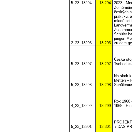
5_23_13294
13 294
2023 - Me
Zeměměřic
českých a
praktiku, 
mladé lidi
Landverme
Zusammena
Schüler b
jungen Me
2_23_13296
13 296
zu dem geg
Česká stop
5_23_13297
13 297
Tschechisc
Na skok k
Metten – P
5_23_13298
13 298
Schüleraus
Rok 1968 
4_23_13299
13 299
1968 - Ein
PROJEKT
5_23_13301
13 301
/ DAS P