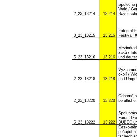
Společně 
Wald / Ge
2_23_13214
13 214
Bayerisch
Fotograf F
8_23_13215
13 215
Festival: 
Mezinárod
žáků / Int
5_23_13216
13 216
und deuts
Významné h
okolí / Wi
2_23_13218
13 218
und Umge
Odborné pr
2_23_13220
13 220
berufliche
Spolupráce
Forum Dre
5_23_13222
13 222
BUBEC und
Česko-něm
pečujícím 
tschechis