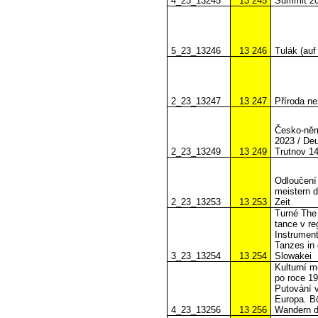
4_23_13245
13 245
Summit 2
5_23_13246
13 246
Tulák (auf
2_23_13247
13 247
Příroda ne
Česko-něm
2023 / De
2_23_13249
13 249
Trutnov 14
Odloučení
meistern d
2_23_13253
13 253
Zeit
Turné The 
tance v r
Instrument
Tanzes in
3_23_13254
13 254
Slowakei
Kulturní 
po roce 1
Putování v
Europa. B
4_23_13256
13 256
Wandern d