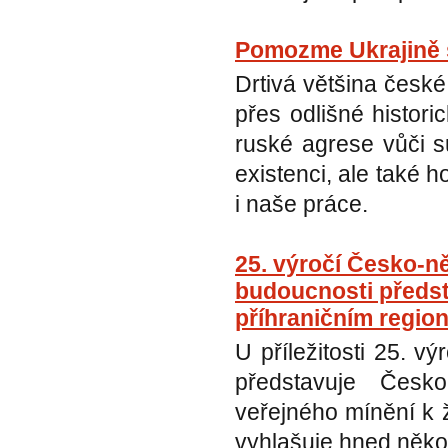
Pomozme Ukrajině 
Drtivá většina české
přes odlišné histor
ruské agrese vůči s
existenci, ale také 
i naše práce.
25. výročí Česko-
budoucnosti předst
příhraničním regio
U příležitosti 25. 
představuje Česk
veřejného mínění k 
vyhlašuje hned něko