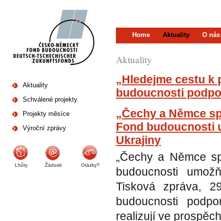
Home
Aktuality
O nás
Aktuality
„Hledejme cestu k 
Aktuality
budoucnosti podpo
Schválené projekty
„Čechy a Němce spoj
Projekty měsíce
Fond budoucnosti 
Výroční zprávy
Ukrajiny
„Čechy a Němce spoj
Lhůty
Žádosti
Otázky?
budoucnosti umožň
Tisková zpráva, 2
budoucnosti podpor
realizují ve prospěc